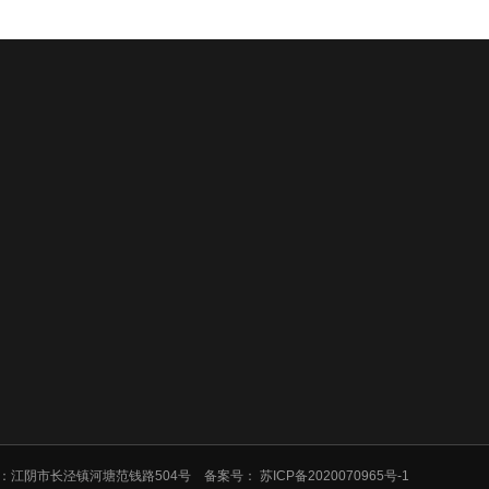
公司介绍
产品展示
新闻中心
有 地址：江阴市长泾镇河塘范钱路504号 备案号：
苏ICP备2020070965号-1