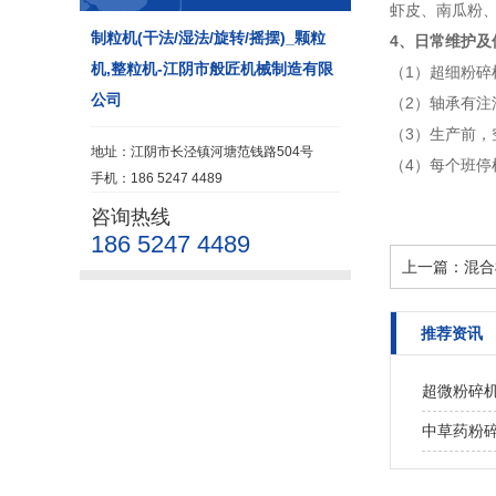
虾皮、南瓜粉
制粒机(干法/湿法/旋转/摇摆)_颗粒
4、日常维护及
机,整粒机-江阴市般匠机械制造有限
（1）超细粉
公司
（2）轴承有
（3）生产前
地址：江阴市长泾镇河塘范钱路504号
（4）每个班
手机：186 5247 4489
咨询热线
186 5247 4489
上一篇：
混合
推荐资讯
超微粉碎
中草药粉