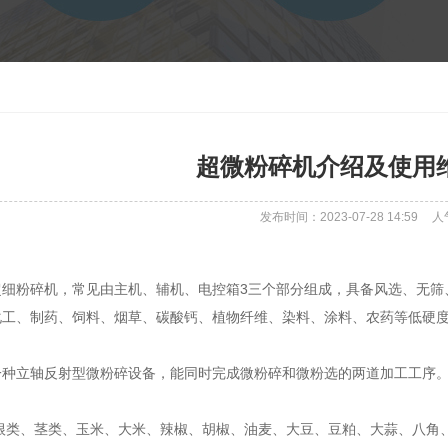
超微粉碎机介绍及使用
发布时间：2023-07-28 14:59
人
超细粉碎机，常见由主机、辅机、电控箱3三个部分组成，具备风选、无筛
化工、制药、饲料、烟草、碳酸钙、植物纤维、染料、涂料、农药等低硬
一种立轴反射型微粉碎设备，能同时完成微粉碎和微粉选的两道加工工序
根类、茎类、玉米、大米、辣椒、胡椒、油麦、大豆、豆粕、大蒜、八角