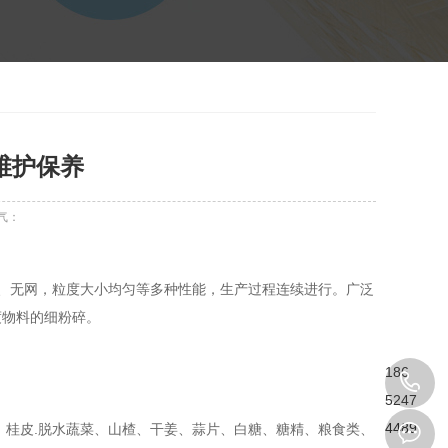
维护保养
气：
、无网，粒度大小均匀等多种性能，生产过程连续进行。广泛
度物料的细粉碎。
186
。
5247
4489
、桂皮.脱水蔬菜、山楂、干姜、蒜片、白糖、糖精、粮食类、