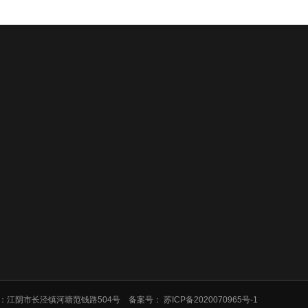
公司介绍
产品展示
新闻中心
有 地址：江阴市长泾镇河塘范钱路504号 备案号：
苏ICP备2020070965号-1