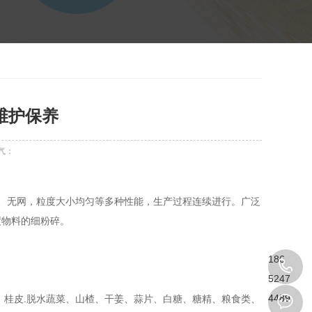
维护保养
气：
、无网，粒度大小均匀等多种性能，生产过程连续进行。广泛
度物料的细粉碎。
186
。
5247
4489
、桂皮.脱水蔬菜、山楂、干姜、蒜片、白糖、糖精、粮食类、