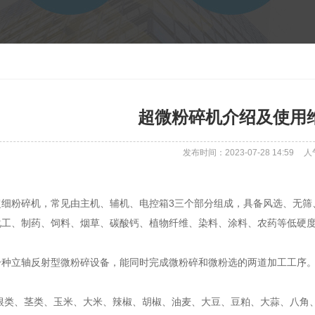
超微粉碎机介绍及使用
发布时间：2023-07-28 14:59
人
超细粉碎机，常见由主机、辅机、电控箱3三个部分组成，具备风选、无筛
化工、制药、饲料、烟草、碳酸钙、植物纤维、染料、涂料、农药等低硬
一种立轴反射型微粉碎设备，能同时完成微粉碎和微粉选的两道加工工序
根类、茎类、玉米、大米、辣椒、胡椒、油麦、大豆、豆粕、大蒜、八角