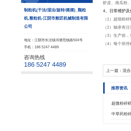
虾皮、南瓜粉
制粒机(干法/湿法/旋转/摇摆)_颗粒
4、日常维护及
机,整粒机-江阴市般匠机械制造有限
（1）超细粉
公司
（2）轴承有
（3）生产前
地址：江阴市长泾镇河塘范钱路504号
（4）每个班
手机：186 5247 4489
咨询热线
186 5247 4489
上一篇：
混合
推荐资讯
超微粉碎
中草药粉