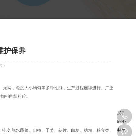
维护保养
气：
、无网，粒度大小均匀等多种性能，生产过程连续进行。广泛
度物料的细粉碎。
186
。
5247
4489
、桂皮.脱水蔬菜、山楂、干姜、蒜片、白糖、糖精、粮食类、