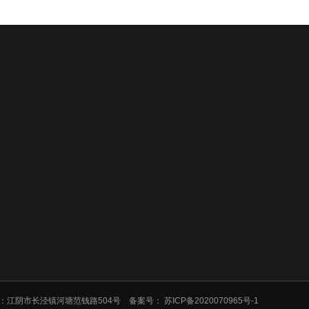
公司介绍
产品展示
新闻中心
有 地址：江阴市长泾镇河塘范钱路504号 备案号：
苏ICP备2020070965号-1